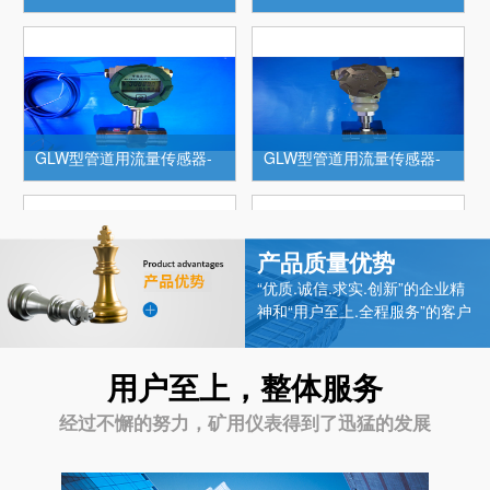
GLW型管道用流量传感器-
GLW型管道用流量传感器-
带显示4-20
不带显示4-2
GLW型管道用流量传感器-
KGY型液位变送器
不带显示4-2
产品质量优势
“优质.诚信.求实.创新”的企业精
神和“用户至上.全程服务”的客户
理念是我们的力量不竭的源泉。
专注于不断创新技术.专注于对客
用户至上，整体服务
KGY温度传感器
投入式液位(厂用防爆)
户无微不至的专业化服务。我们
将以强劲的发展之势，高品质的
经过不懈的努力，矿用仪表得到了迅猛的发展
产品回报于广大用户对我们的支
持与厚爱。