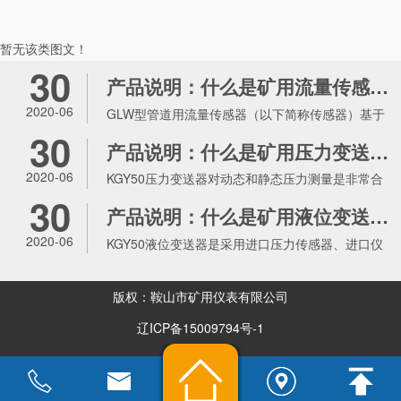
国家煤安标志合格证书。 仪表由普通型过渡到智
能型，并可扩展HART通讯，产品的可靠性不断提
暂无该类图文！
高。经过与瑞士KRISTAL仪器公司的多年合作，
30
我们拥有先进的制造工艺和技术。管理体制也日趋
产品说明：什么是矿用流量传感器？
完善，通过了ISO 9001：2000质量体系认证。使
2020-06
GLW型管道用流量传感器（以下简称传感器）基于
产品质量有了更可靠的保障。并以其独特的性能在
30
广大用户中享有较高信誉。产品遍布全国各地，覆
力矩平衡原理，属于速度式流量仪表。传感器具有
产品说明：什么是矿用压力变送器？
盖煤炭、矿山、石油.化工.冶金.电力.造纸.轻工.制
结构简单、轻巧、精度高、复现性好、反应灵敏，
2020-06
KGY50压力变送器对动态和静态压力测量是非常合
药.食品等行业。 “优质.诚信.求实.创新”的企业精
安装维护使用方便等特点，广泛用于石油、煤矿、
30
适和通用的。陶瓷压力传感器具有更好的抗腐蚀
神和“用户至上.全程服务”的客户理念是我们的力量
产品说明：什么是矿用液位变送器？
化工、冶金、供水、造纸等行业，是流量计量和节
不竭的源泉。专注于不断创新技术.专注于对客户
性、高稳定性和高精度。由于它的固有频率和坚固
能的理想仪表。
2020-06
KGY50液位变送器是采用进口压力传感器、进口仪
无微不至的专业化服务。我们将以强劲的发展之
的结构，使该变送器经得起强烈的冲击和振动.
表放大器组装的变送高性能现场液位检测仪表。 该
势，高品质的产品回报于广大用户对我们的支持与
变送器是专门为煤矿井下防爆场所对油箱油位、水
厚爱。
版权：鞍山市矿用仪表有限公司
井水位、煤浆液位进行测量而设计开发的，还可广
辽ICP备15009794号-1
泛用于石油、化工、电力、给排水、造纸及食品行
业。可对高温燃料油、沥青、纸浆、泥浆、强、强
碱等恶劣环境下进行液位测量。