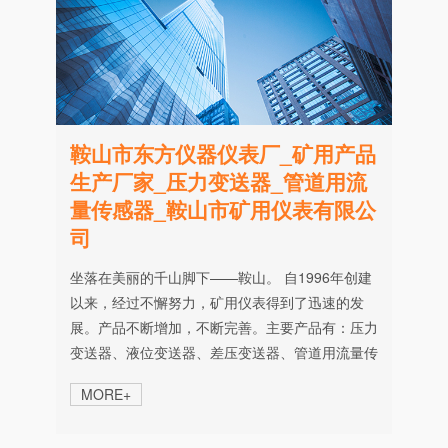
液位计（矿用防爆、煤安认
证）
鞍山市东方仪器仪表厂_矿用产品
生产厂家_压力变送器_管道用流
KGY50压力变送器-带显示
KGY50压力变送器-带显示
量传感器_鞍山市矿用仪表有限公
司
坐落在美丽的千山脚下——鞍山。 自1996年创建
以来，经过不懈努力，矿用仪表得到了迅速的发
展。产品不断增加，不断完善。主要产品有：压力
变送器、液位变送器、差压变送器、管道用流量传
KGY50压力变送器
GLW型管道用流量传感器-
感器...... 温度传感器等。覆盖压力、差压、液位、
MORE+
脉冲输出型
温度、流量、仪表五大参数测量。其中，压力变送
器、管道用流量传感器取得了矿用防爆合格证书和